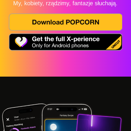
My, kobiety, rządzimy, fantazje słuchają.