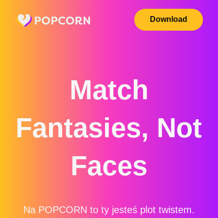
Download
Match
Fantasies, Not
Faces
Na POPCORN to ty jesteś plot twistem.